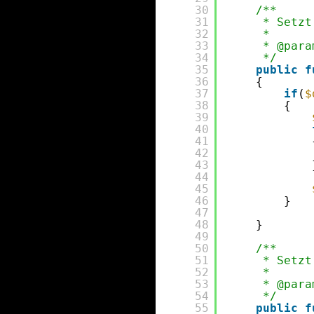
30
/**
31
* Setzt
32
*
33
* @para
34
*/
35
public
f
36
{
37
if
(
$
38
{
39
40
41
42
43
44
45
46
}
47
48
}
49
50
/**
51
* Setzt
52
*
53
* @para
54
*/
55
public
f