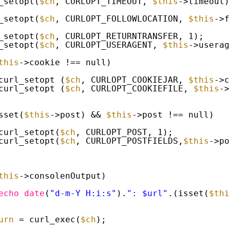
_setopt(
$ch
, CURLOPT_TIMEOUT, 
$this
->timeout)
_setopt(
$ch
, CURLOPT_FOLLOWLOCATION, 
$this
->f
_setopt(
$ch
, CURLOPT_RETURNTRANSFER, 1);
_setopt(
$ch
, CURLOPT_USERAGENT, 
$this
->userag
this
->cookie !== null)
curl_setopt (
$ch
, CURLOPT_COOKIEJAR, 
$this
->c
curl_setopt (
$ch
, CURLOPT_COOKIEFILE, 
$this
->
sset(
$this
->post) && 
$this
->post !== null)
curl_setopt(
$ch
, CURLOPT_POST, 1);
curl_setopt(
$ch
, CURLOPT_POSTFIELDS,
$this
->po
this
->consolenOutput)
echo
date
(
"d-m-Y H:i:s"
).
": $url"
.(isset(
$thi
urn
= curl_exec(
$ch
);