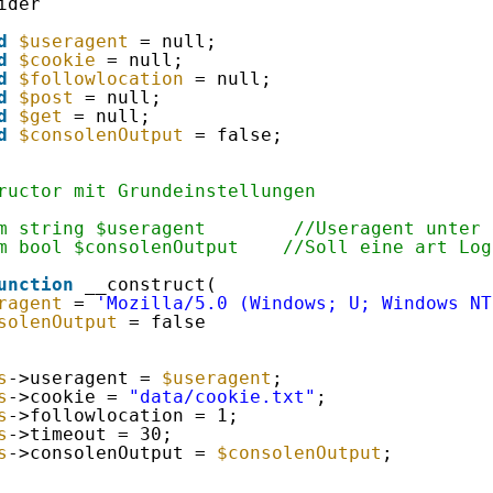
ider
d
$useragent
= null;
d
$cookie
= null;
d
$followlocation
= null;
d
$post
= null;
d
$get
= null;
d
$consolenOutput
= false;
ructor mit Grundeinstellungen
m string $useragent        //Useragent unter 
m bool $consolenOutput    //Soll eine art Log
unction
__construct(
ragent
= 
'Mozilla/5.0 (Windows; U; Windows NT
solenOutput
= false
s
->useragent = 
$useragent
;
s
->cookie = 
"data/cookie.txt"
;
s
->followlocation = 1;
s
->timeout = 30;
s
->consolenOutput = 
$consolenOutput
;