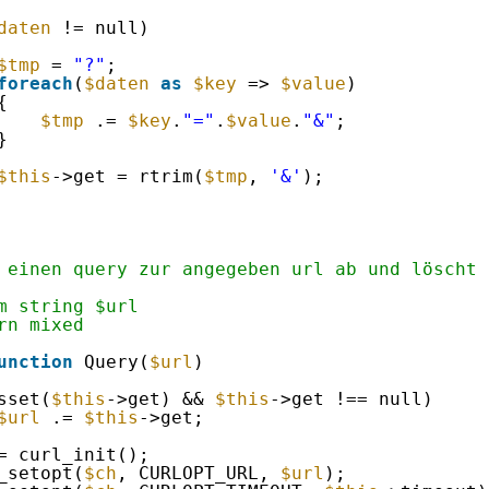
daten
!= null)
$tmp
= 
"?"
;
foreach
(
$daten
as
$key
=> 
$value
)
{
$tmp
.= 
$key
.
"="
.
$value
.
"&"
;
}
$this
->get = rtrim(
$tmp
, 
'&'
);
 einen query zur angegeben url ab und löscht 
m string $url
rn mixed
unction
Query(
$url
)
sset(
$this
->get) && 
$this
->get !== null)
$url
.= 
$this
->get;
= curl_init();
_setopt(
$ch
, CURLOPT_URL, 
$url
);