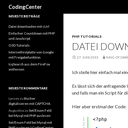
Suchen
CodingCenter
NEUESTE BEITRÄGE
Datei downloaden mit cUrl
Einfacher Countdown mit PHP
PHP
,
TUTORIALS
und JavaScript
DATEI DOW
O3D Tutorials
Internetfestplatte von Google
mit Freigabefunktion
27. JUNI 2013
KING OF DAR
IcqSearch aus dem FireFox
entfernen
Ich stelle hier einfach mal e
Es lässt sich der anfragende
NEUESTE KOMMENTARE
und falls man ein Script für 
Lynsey
zu
Bücher
digitalisieren mit CAPTCHA
Hier aber erstmal der Code:
Augustina
zu
Set/Enum Feld
bei Mysql mit PHP auslesen
1
<?php 
Set/Enum Feld bei Mysql mit
2
PHP auslesen | CodingCenter