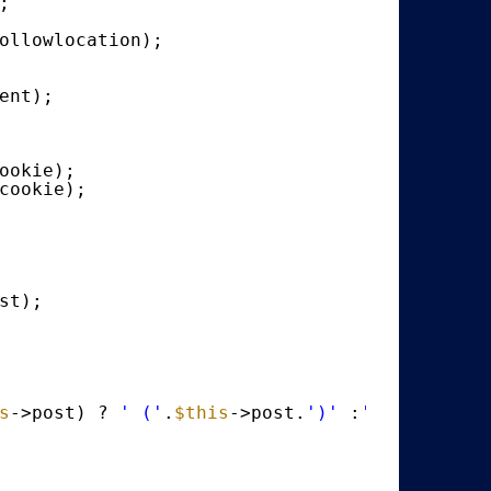
;
ollowlocation);
ent);
ookie);
cookie);
st);
s
->post) ? 
' ('
.
$this
->post.
')'
:
''
).
"\n"
;