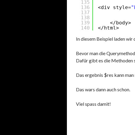
135
136
<div style=
"
137
138
139
</body>
140
</html>
In diesem Beispiel laden wir 
Bevor man die Querymethode
Dafür gibt es die Methoden s
Das ergebnis $res kann man n
Das wars dann auch schon.
Viel spass damit!