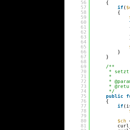
56
{
57
if
(
$
58
{
59
60
61
62
63
64
65
66
}
67
}
68
69
/**
70
* setzt
71
*
72
* @para
73
* @retu
74
*/
75
public
f
76
{
77
if
(i
78
79
80
$ch
81
curl