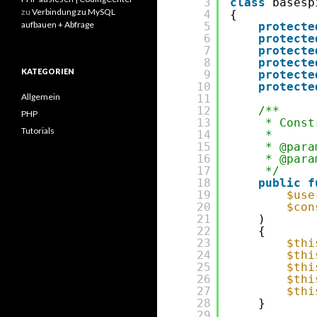
3
class
basesp
zu
Verbindung zu MySQL
4
{
aufbauen + Abfrage
5
protecte
6
protecte
7
protecte
8
protecte
KATEGORIEN
9
protecte
10
protecte
Allgemein
11
12
/**
PHP
13
* Const
Tutorials
14
*
15
* @para
16
* @para
17
*/
18
public
f
19
$use
20
$con
21
)
22
{
23
$thi
24
$thi
25
$thi
26
$thi
27
$thi
28
}
29