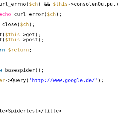
url_errno(
$ch
) && 
$this
->consolenOutput)
echo
curl_error(
$ch
);
_close(
$ch
);
t(
$this
->get);
t(
$this
->post);
rn
$return
;
w
basespider();
er
->Query(
'http://www.google.de/'
);
le>Spidertest</title>