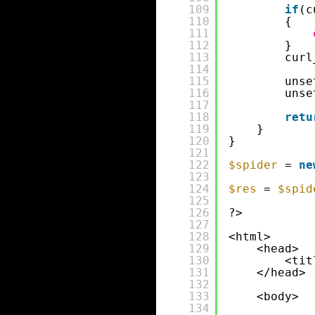
109
if
(c
110
{
111
112
}
113
curl
114
115
unse
116
unse
117
118
retu
119
}
120
}
121
122
$spider
= 
ne
123
124
$res
= 
$spid
125
126
?>
127
128
<html>
129
<head>
130
<tit
131
</head>
132
133
<body>
134