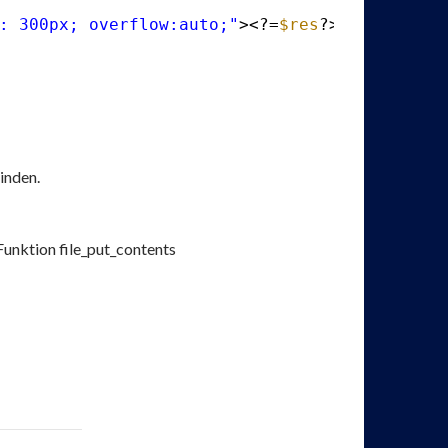
: 300px; overflow:auto;"
><?=
$res
?></div>
inden.
Funktion file_put_contents