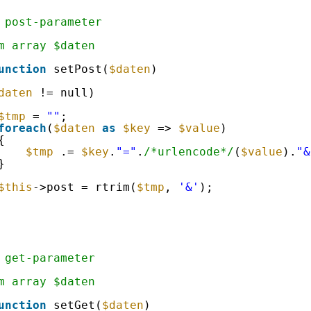
 post-parameter
m array $daten
unction
setPost(
$daten
)
daten
!= null)
$tmp
= 
""
;
foreach
(
$daten
as
$key
=> 
$value
)
{
$tmp
.= 
$key
.
"="
.
/*urlencode*/
(
$value
).
"&
}
$this
->post = rtrim(
$tmp
, 
'&'
);
 get-parameter
m array $daten
unction
setGet(
$daten
)