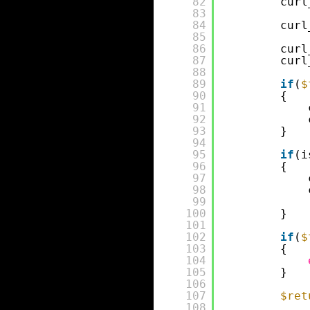
82
curl
83
84
curl
85
86
curl
87
curl
88
89
if
(
$
90
{
91
92
93
}
94
95
if
(i
96
{
97
98
99
100
}
101
102
if
(
$
103
{
104
105
}
106
107
$ret
108